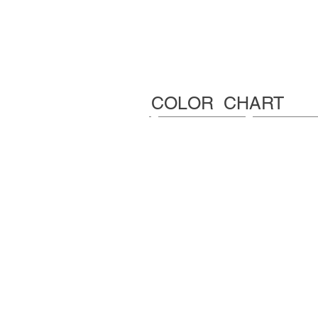
COLOR CHART
01 VAN
02 オレ金N
08 悶絶ジル
09 青角