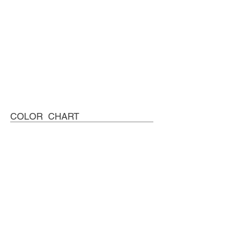
COLOR CHART
01 金の匙（さじ）
02 銀の匙（さじ）
03 オレ金Ｓ
04 オレ金Ｎ
05 キリン
06 チャー