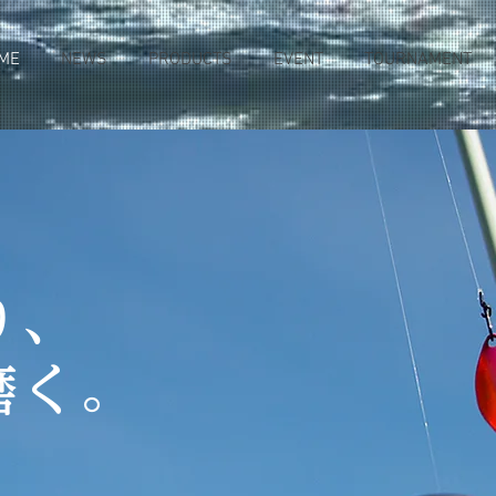
ME
NEWS
PRODUCTS
EVENT
TOURNAMENT
り、
く。​​
。